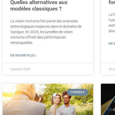
Quelles alternatives aux
fo
modèles classiques ?
Le f
l’un
La vision nocturne fait partie des avancées
esth
technologiques majeures dans le domaine de
pou
l'optique. En 2025, les jumelles de vision
nocturne offrent des performances
remarquables
EN 
EN SAVOIR PLUS »
1 janvier 2025
18 
CONSEILS