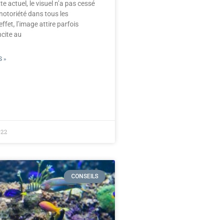
e actuel, le visuel n’a pas cessé
 notoriété dans tous les
fet, l’image attire parfois
ncite au
 »
022
CONSEILS