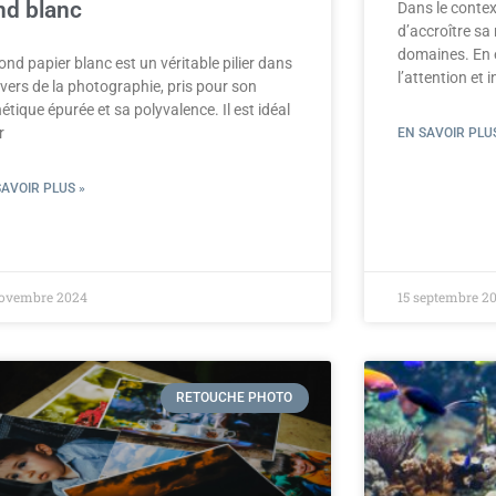
nd blanc
Dans le context
d’accroître sa
domaines. En ef
ond papier blanc est un véritable pilier dans
l’attention et i
ivers de la photographie, pris pour son
étique épurée et sa polyvalence. Il est idéal
r
EN SAVOIR PLUS
SAVOIR PLUS »
novembre 2024
15 septembre 2
RETOUCHE PHOTO