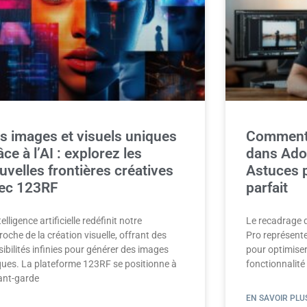
s images et visuels uniques
Comment 
âce à l’AI : explorez les
dans Ado
uvelles frontières créatives
Astuces 
ec 123RF
parfait
telligence artificielle redéfinit notre
Le recadrage 
oche de la création visuelle, offrant des
Pro représent
ibilités infinies pour générer des images
pour optimiser
ques. La plateforme 123RF se positionne à
fonctionnalité
vant-garde
EN SAVOIR PLUS