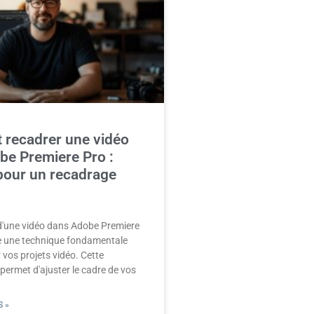
recadrer une vidéo
be Premiere Pro :
pour un recadrage
d'une vidéo dans Adobe Premiere
e une technique fondamentale
 vos projets vidéo. Cette
 permet d'ajuster le cadre de vos
 »