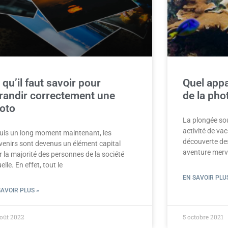
 qu’il faut savoir pour
Quel appa
randir correctement une
de la pho
oto
La plongée so
activité de va
uis un long moment maintenant, les
découverte de
venirs sont devenus un élément capital
aventure merve
 la majorité des personnes de la société
elle. En effet, tout le
EN SAVOIR PLUS
SAVOIR PLUS »
oût 2022
5 octobre 2021