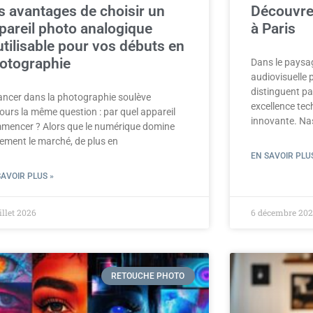
s avantages de choisir un
Découvre
pareil photo analogique
à Paris
utilisable pour vos débuts en
otographie
Dans le paysa
audiovisuelle 
distinguent pa
lancer dans la photographie soulève
excellence tech
ours la même question : par quel appareil
innovante. Na
mencer ? Alors que le numérique domine
gement le marché, de plus en
EN SAVOIR PLUS
SAVOIR PLUS »
uillet 2026
6 décembre 202
RETOUCHE PHOTO