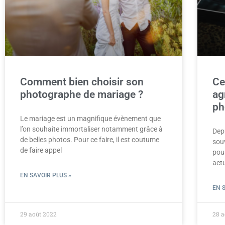
Comment bien choisir son
Ce
photographe de mariage ?
ag
ph
Le mariage est un magnifique évènement que
l’on souhaite immortaliser notamment grâce à
Dep
de belles photos. Pour ce faire, il est coutume
sou
de faire appel
pour
actu
EN SAVOIR PLUS »
EN 
29 août 2022
28 a