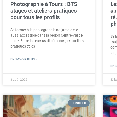
Photographie à Tours : BTS,
Le
stages et ateliers pratiques
ap
pour tous les profils
ré
ph
Se former à la photographie n'a jamais été
aussi accessible dans la région Centre-Val de
Se 
Loire. Entre les cursus diplômants, les ateliers
touj
pratiques et les
com
lar
EN SAVOIR PLUS »
EN 
3 août 2026
31 j
CONSEILS