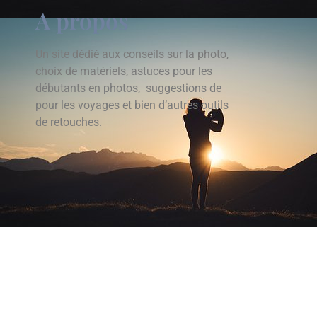
A propos
Un site dédié aux conseils sur la photo,
choix de matériels, astuces pour les
débutants en photos, suggestions de
pour les voyages et bien d’autres outils
de retouches.
Thématiques